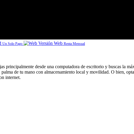
id
Versión Web
Un Solo Pago
Renta Mensual
ajas principalmente desde una computadora de escritorio y buscas la máx
 la palma de tu mano con almacenamiento local y movilidad. O bien, opt
n internet.