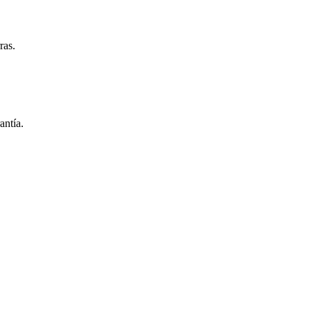
ras.
antía.